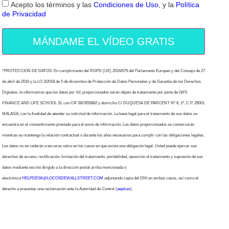
Acepto los términos y las
Condiciones de Uso
, y la
Política
de Privacidad
MÁNDAME EL VÍDEO GRATIS
“PROTECCION DE DATOS: En cumplimiento del RGPD (UE) 2016/679 del Parlamento Europeo y del Consejo de 27
de abril de 2016 y la LO 3/2018 de 5 de diciembre de Protección de Datos Personales y de Garantía de los Derechos
Digitales, le informamos que los datos por Vd. proporcionados serán objeto de tratamiento por parte de LWS
FINANCE AND LIFE SCHOOL SL con CIF B67855882 y domicilio C/ DUQUESA DE PARCENT Nº 8, 1º, C.P. 29001
MALAGA, con la finalidad de atender su solicitud de información. La base legal para el tratamiento de sus datos se
encuentra en el consentimiento prestado para el envío de información. Los datos proporcionados se conservarán
mientras se mantenga la relación contractual o durante los años necesarios para cumplir con las obligaciones legales.
Los datos no se cederán a terceros salvo en los casos en que exista una obligación legal. Usted puede ejercer sus
derechos de acceso, rectificación, limitación del tratamiento, portabilidad, oposición al tratamiento y supresión de sus
datos mediante escrito dirigido a la dirección postal arriba mencionada o
electrónica
HELPDESK@LOCOSDEWALLSTREET.COM
adjuntando copia del DNI en ambos casos, así como el
derecho a presentar una reclamación ante la Autoridad de Control (
aepd.es
).