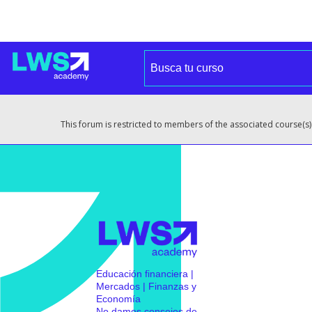
This forum is restricted to members of the associated course(s)
Educación financiera |
Mercados | Finanzas y
Economía
No damos consejos de