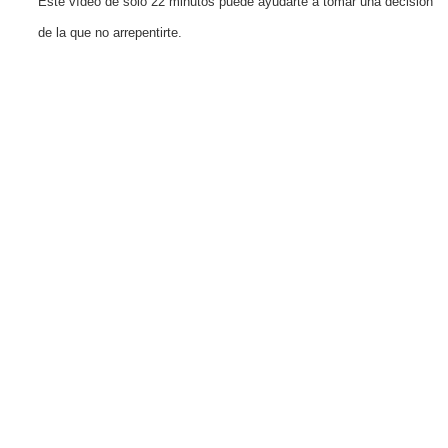
Este vídeo de solo 22 minutos puede ayudarte a tomar una decisión
de la que no arrepentirte.