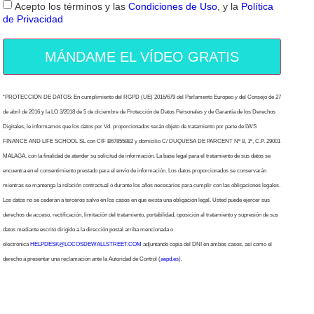
Acepto los términos y las
Condiciones de Uso
, y la
Política
de Privacidad
MÁNDAME EL VÍDEO GRATIS
“PROTECCION DE DATOS: En cumplimiento del RGPD (UE) 2016/679 del Parlamento Europeo y del Consejo de 27
de abril de 2016 y la LO 3/2018 de 5 de diciembre de Protección de Datos Personales y de Garantía de los Derechos
Digitales, le informamos que los datos por Vd. proporcionados serán objeto de tratamiento por parte de LWS
FINANCE AND LIFE SCHOOL SL con CIF B67855882 y domicilio C/ DUQUESA DE PARCENT Nº 8, 1º, C.P. 29001
MALAGA, con la finalidad de atender su solicitud de información. La base legal para el tratamiento de sus datos se
encuentra en el consentimiento prestado para el envío de información. Los datos proporcionados se conservarán
mientras se mantenga la relación contractual o durante los años necesarios para cumplir con las obligaciones legales.
Los datos no se cederán a terceros salvo en los casos en que exista una obligación legal. Usted puede ejercer sus
derechos de acceso, rectificación, limitación del tratamiento, portabilidad, oposición al tratamiento y supresión de sus
datos mediante escrito dirigido a la dirección postal arriba mencionada o
electrónica
HELPDESK@LOCOSDEWALLSTREET.COM
adjuntando copia del DNI en ambos casos, así como el
derecho a presentar una reclamación ante la Autoridad de Control (
aepd.es
).