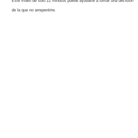
Este vídeo de solo 22 minutos puede ayudarte a tomar una decisión
de la que no arrepentirte.