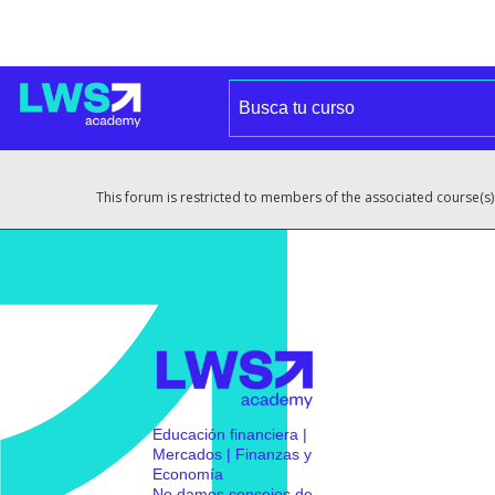
This forum is restricted to members of the associated course(s)
Educación financiera |
Mercados | Finanzas y
Economía
No damos consejos de