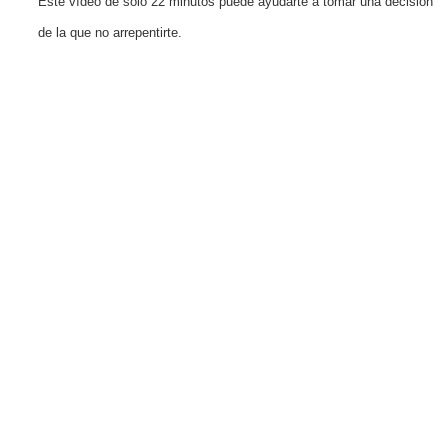
Este vídeo de solo 22 minutos puede ayudarte a tomar una decisión
de la que no arrepentirte.