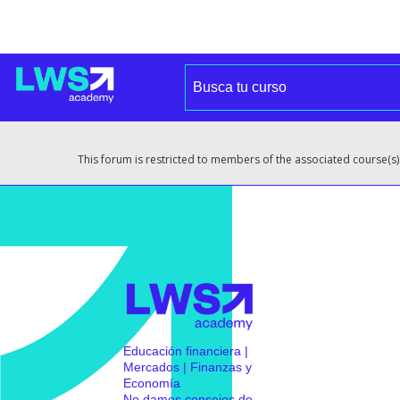
This forum is restricted to members of the associated course(s)
Educación financiera |
Mercados | Finanzas y
Economía
No damos consejos de