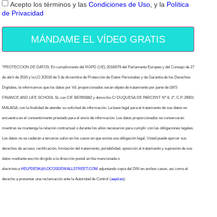
Acepto los términos y las
Condiciones de Uso
, y la
Política
de Privacidad
MÁNDAME EL VÍDEO GRATIS
“PROTECCION DE DATOS: En cumplimiento del RGPD (UE) 2016/679 del Parlamento Europeo y del Consejo de 27
de abril de 2016 y la LO 3/2018 de 5 de diciembre de Protección de Datos Personales y de Garantía de los Derechos
Digitales, le informamos que los datos por Vd. proporcionados serán objeto de tratamiento por parte de LWS
FINANCE AND LIFE SCHOOL SL con CIF B67855882 y domicilio C/ DUQUESA DE PARCENT Nº 8, 1º, C.P. 29001
MALAGA, con la finalidad de atender su solicitud de información. La base legal para el tratamiento de sus datos se
encuentra en el consentimiento prestado para el envío de información. Los datos proporcionados se conservarán
mientras se mantenga la relación contractual o durante los años necesarios para cumplir con las obligaciones legales.
Los datos no se cederán a terceros salvo en los casos en que exista una obligación legal. Usted puede ejercer sus
derechos de acceso, rectificación, limitación del tratamiento, portabilidad, oposición al tratamiento y supresión de sus
datos mediante escrito dirigido a la dirección postal arriba mencionada o
electrónica
HELPDESK@LOCOSDEWALLSTREET.COM
adjuntando copia del DNI en ambos casos, así como el
derecho a presentar una reclamación ante la Autoridad de Control (
aepd.es
).