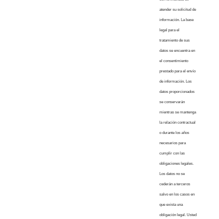
atender su solicitud de
información. La base
legal para el
tratamiento de sus
datos se encuentra en
el consentimiento
prestado para el envío
de información. Los
datos proporcionados
se conservarán
mientras se mantenga
la relación contractual
o durante los años
necesarios para
cumplir con las
obligaciones legales.
Los datos no se
cederán a terceros
salvo en los casos en
que exista una
obligación legal. Usted