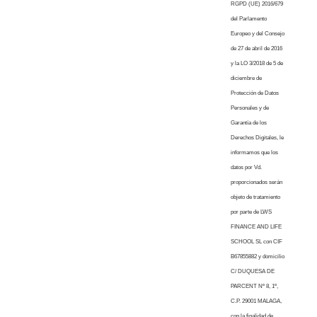
RGPD (UE) 2016/679
del Parlamento
Europeo y del Consejo
de 27 de abril de 2016
y la LO 3/2018 de 5 de
diciembre de
Protección de Datos
Personales y de
Garantía de los
Derechos Digitales, le
informamos que los
datos por Vd.
proporcionados serán
objeto de tratamiento
por parte de LWS
FINANCE AND LIFE
SCHOOL SL con CIF
B67855882 y domicilio
C/ DUQUESA DE
PARCENT Nº 8, 1º,
C.P. 29001 MALAGA,
con la finalidad de