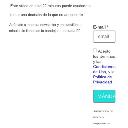
Este vídeo de solo 22 minutos puede ayudarte a
tomar una decisión de la que no arrepentirte.
Apúntate a nuestra newsletter y en cuestión de
E-mail
minutos lo tienes en tu bandeja de entrada 👇🏻
Acepto
los términos
y las
Condiciones
de Uso
, y la
Política de
Privacidad
MÁNDAME E
“PROTECCION DE
DATOS: En
cumplimiento del