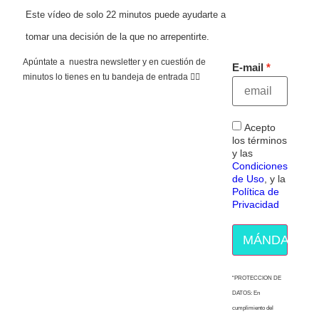
Este vídeo de solo 22 minutos puede ayudarte a
tomar una decisión de la que no arrepentirte.
Apúntate a nuestra newsletter y en cuestión de
E-mail
minutos lo tienes en tu bandeja de entrada 👇🏻
Acepto
los términos
y las
Condiciones
de Uso
, y la
Política de
Privacidad
MÁNDAME E
“PROTECCION DE
DATOS: En
cumplimiento del