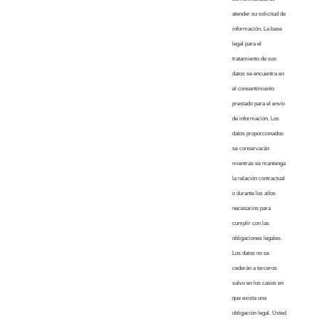
atender su solicitud de
información. La base
legal para el
tratamiento de sus
datos se encuentra en
el consentimiento
prestado para el envío
de información. Los
datos proporcionados
se conservarán
mientras se mantenga
la relación contractual
o durante los años
necesarios para
cumplir con las
obligaciones legales.
Los datos no se
cederán a terceros
salvo en los casos en
que exista una
obligación legal. Usted