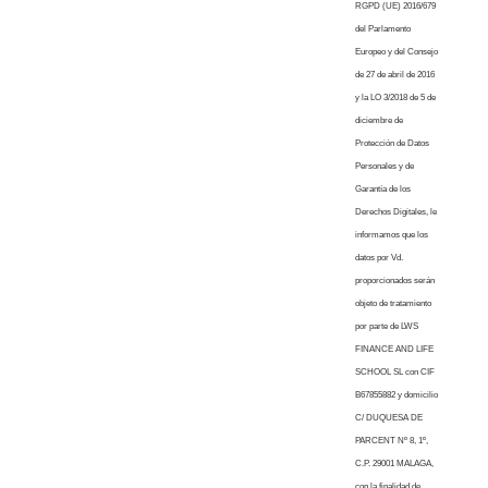
RGPD (UE) 2016/679
del Parlamento
Europeo y del Consejo
de 27 de abril de 2016
y la LO 3/2018 de 5 de
diciembre de
Protección de Datos
Personales y de
Garantía de los
Derechos Digitales, le
informamos que los
datos por Vd.
proporcionados serán
objeto de tratamiento
por parte de LWS
FINANCE AND LIFE
SCHOOL SL con CIF
B67855882 y domicilio
C/ DUQUESA DE
PARCENT Nº 8, 1º,
C.P. 29001 MALAGA,
con la finalidad de