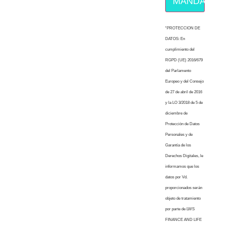
MÁNDAME E
“PROTECCION DE
DATOS: En
cumplimiento del
RGPD (UE) 2016/679
del Parlamento
Europeo y del Consejo
de 27 de abril de 2016
y la LO 3/2018 de 5 de
diciembre de
Protección de Datos
Personales y de
Garantía de los
Derechos Digitales, le
informamos que los
datos por Vd.
proporcionados serán
objeto de tratamiento
por parte de LWS
FINANCE AND LIFE