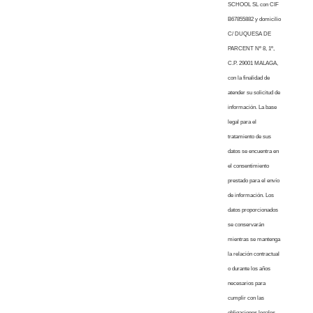
SCHOOL SL con CIF
B67855882 y domicilio
C/ DUQUESA DE
PARCENT Nº 8, 1º,
C.P. 29001 MALAGA,
con la finalidad de
atender su solicitud de
información. La base
legal para el
tratamiento de sus
datos se encuentra en
el consentimiento
prestado para el envío
de información. Los
datos proporcionados
se conservarán
mientras se mantenga
la relación contractual
o durante los años
necesarios para
cumplir con las
obligaciones legales.