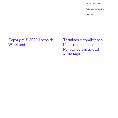
reclamación ante la
Autoridad de Control
(
aepd.es
).
Copyright © 2026 Locos de
Términos y condiciones
WallStreet
Política de cookies
Política de privacidad
Aviso legal