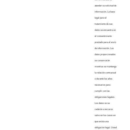
atender su solicitud de
información. La base
legal para el
tratamiento de sus
datos se encuentra en
el consentimiento
prestado para el envío
de información. Los
datos proporcionados
se conservarán
mientras se mantenga
la relación contractual
o durante los años
necesarios para
cumplir con las
obligaciones legales.
Los datos no se
cederán a terceros
salvo en los casos en
que exista una
obligación legal. Usted