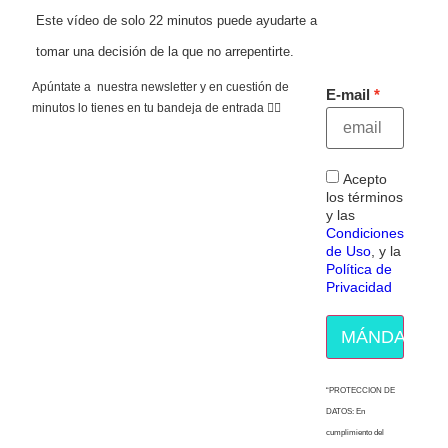
Este vídeo de solo 22 minutos puede ayudarte a
tomar una decisión de la que no arrepentirte.
Apúntate a nuestra newsletter y en cuestión de
E-mail
minutos lo tienes en tu bandeja de entrada 👇🏻
Acepto
los términos
y las
Condiciones
de Uso
, y la
Política de
Privacidad
MÁNDAME E
“PROTECCION DE
DATOS: En
cumplimiento del