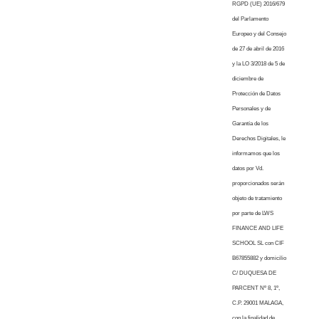
RGPD (UE) 2016/679
del Parlamento
Europeo y del Consejo
de 27 de abril de 2016
y la LO 3/2018 de 5 de
diciembre de
Protección de Datos
Personales y de
Garantía de los
Derechos Digitales, le
informamos que los
datos por Vd.
proporcionados serán
objeto de tratamiento
por parte de LWS
FINANCE AND LIFE
SCHOOL SL con CIF
B67855882 y domicilio
C/ DUQUESA DE
PARCENT Nº 8, 1º,
C.P. 29001 MALAGA,
con la finalidad de