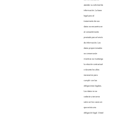
atender su solicitud de
información. La base
legal para el
tratamiento de sus
datos se encuentra en
el consentimiento
prestado para el envío
de información. Los
datos proporcionados
se conservarán
mientras se mantenga
la relación contractual
o durante los años
necesarios para
cumplir con las
obligaciones legales.
Los datos no se
cederán a terceros
salvo en los casos en
que exista una
obligación legal. Usted