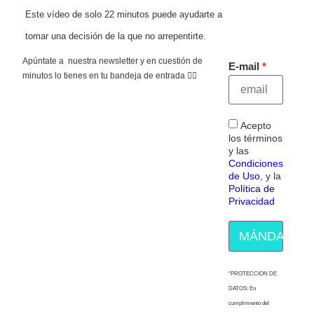
Este vídeo de solo 22 minutos puede ayudarte a
tomar una decisión de la que no arrepentirte.
Apúntate a nuestra newsletter y en cuestión de
E-mail
minutos lo tienes en tu bandeja de entrada 👇🏻
Acepto
los términos
y las
Condiciones
de Uso
, y la
Política de
Privacidad
MÁNDAME E
“PROTECCION DE
DATOS: En
cumplimiento del