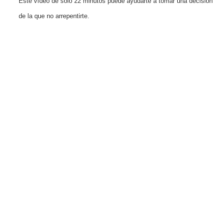
Este vídeo de solo 22 minutos puede ayudarte a tomar una decisión
de la que no arrepentirte.