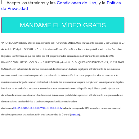
Acepto los términos y las
Condiciones de Uso
, y la
Política
de Privacidad
MÁNDAME EL VÍDEO GRATIS
“PROTECCION DE DATOS: En cumplimiento del RGPD (UE) 2016/679 del Parlamento Europeo y del Consejo de 27
de abril de 2016 y la LO 3/2018 de 5 de diciembre de Protección de Datos Personales y de Garantía de los Derechos
Digitales, le informamos que los datos por Vd. proporcionados serán objeto de tratamiento por parte de LWS
FINANCE AND LIFE SCHOOL SL con CIF B67855882 y domicilio C/ DUQUESA DE PARCENT Nº 8, 1º, C.P. 29001
MALAGA, con la finalidad de atender su solicitud de información. La base legal para el tratamiento de sus datos se
encuentra en el consentimiento prestado para el envío de información. Los datos proporcionados se conservarán
mientras se mantenga la relación contractual o durante los años necesarios para cumplir con las obligaciones legales.
Los datos no se cederán a terceros salvo en los casos en que exista una obligación legal. Usted puede ejercer sus
derechos de acceso, rectificación, limitación del tratamiento, portabilidad, oposición al tratamiento y supresión de sus
datos mediante escrito dirigido a la dirección postal arriba mencionada o
electrónica
HELPDESK@LOCOSDEWALLSTREET.COM
adjuntando copia del DNI en ambos casos, así como el
derecho a presentar una reclamación ante la Autoridad de Control (
aepd.es
).