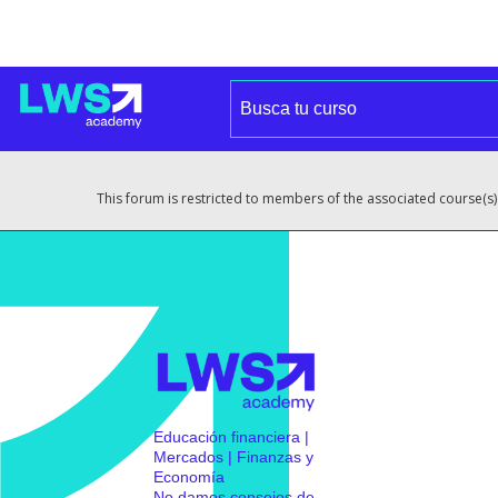
This forum is restricted to members of the associated course(s)
Educación financiera |
Mercados | Finanzas y
Economía
No damos consejos de