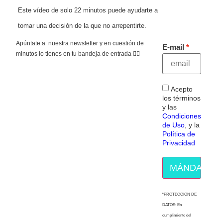
Este vídeo de solo 22 minutos puede ayudarte a
tomar una decisión de la que no arrepentirte.
Apúntate a nuestra newsletter y en cuestión de
E-mail
minutos lo tienes en tu bandeja de entrada 👇🏻
Acepto
los términos
y las
Condiciones
de Uso
, y la
Política de
Privacidad
MÁNDAME E
“PROTECCION DE
DATOS: En
cumplimiento del