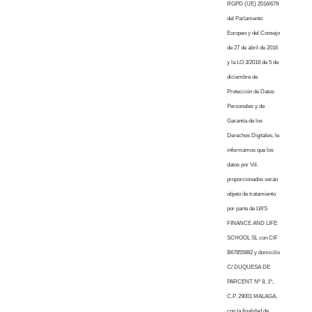
RGPD (UE) 2016/679
del Parlamento
Europeo y del Consejo
de 27 de abril de 2016
y la LO 3/2018 de 5 de
diciembre de
Protección de Datos
Personales y de
Garantía de los
Derechos Digitales, le
informamos que los
datos por Vd.
proporcionados serán
objeto de tratamiento
por parte de LWS
FINANCE AND LIFE
SCHOOL SL con CIF
B67855882 y domicilio
C/ DUQUESA DE
PARCENT Nº 8, 1º,
C.P. 29001 MALAGA,
con la finalidad de