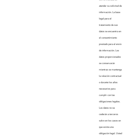
atender su solicitud de
información. La base
legal para el
tratamiento de sus
datos se encuentra en
el consentimiento
prestado para el envío
de información. Los
datos proporcionados
se conservarán
mientras se mantenga
la relación contractual
o durante los años
necesarios para
cumplir con las
obligaciones legales.
Los datos no se
cederán a terceros
salvo en los casos en
que exista una
obligación legal. Usted