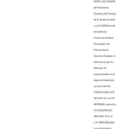
RGPD (UE) 2016/679
del Parlamento
Europeo y del Consejo
de 27 de abril de 2016
y la LO 3/2018 de 5 de
diciembre de
Protección de Datos
Personales y de
Garantía de los
Derechos Digitales, le
informamos que los
datos por Vd.
proporcionados serán
objeto de tratamiento
por parte de LWS
FINANCE AND LIFE
SCHOOL SL con CIF
B67855882 y domicilio
C/ DUQUESA DE
PARCENT Nº 8, 1º,
C.P. 29001 MALAGA,
con la finalidad de