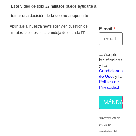
Este vídeo de solo 22 minutos puede ayudarte a
tomar una decisión de la que no arrepentirte.
Apúntate a nuestra newsletter y en cuestión de
E-mail
minutos lo tienes en tu bandeja de entrada 👇🏻
Acepto
los términos
y las
Condiciones
de Uso
, y la
Política de
Privacidad
MÁNDAME E
“PROTECCION DE
DATOS: En
cumplimiento del