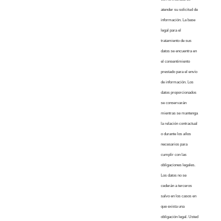
atender su solicitud de
información. La base
legal para el
tratamiento de sus
datos se encuentra en
el consentimiento
prestado para el envío
de información. Los
datos proporcionados
se conservarán
mientras se mantenga
la relación contractual
o durante los años
necesarios para
cumplir con las
obligaciones legales.
Los datos no se
cederán a terceros
salvo en los casos en
que exista una
obligación legal. Usted