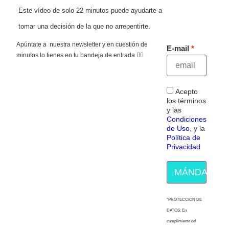
Este vídeo de solo 22 minutos puede ayudarte a
tomar una decisión de la que no arrepentirte.
Apúntate a nuestra newsletter y en cuestión de
E-mail
minutos lo tienes en tu bandeja de entrada 👇🏻
Acepto
los términos
y las
Condiciones
de Uso
, y la
Política de
Privacidad
MÁNDAME E
“PROTECCION DE
DATOS: En
cumplimiento del