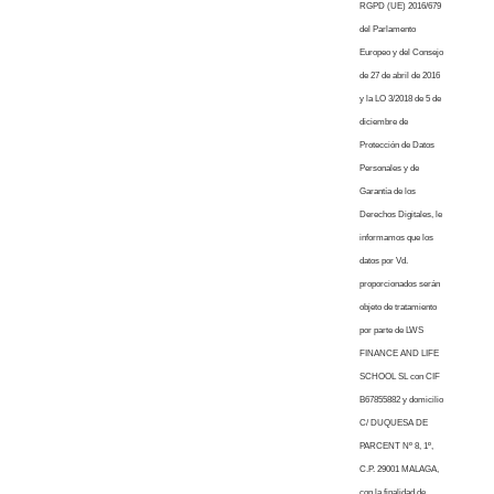
RGPD (UE) 2016/679
del Parlamento
Europeo y del Consejo
de 27 de abril de 2016
y la LO 3/2018 de 5 de
diciembre de
Protección de Datos
Personales y de
Garantía de los
Derechos Digitales, le
informamos que los
datos por Vd.
proporcionados serán
objeto de tratamiento
por parte de LWS
FINANCE AND LIFE
SCHOOL SL con CIF
B67855882 y domicilio
C/ DUQUESA DE
PARCENT Nº 8, 1º,
C.P. 29001 MALAGA,
con la finalidad de