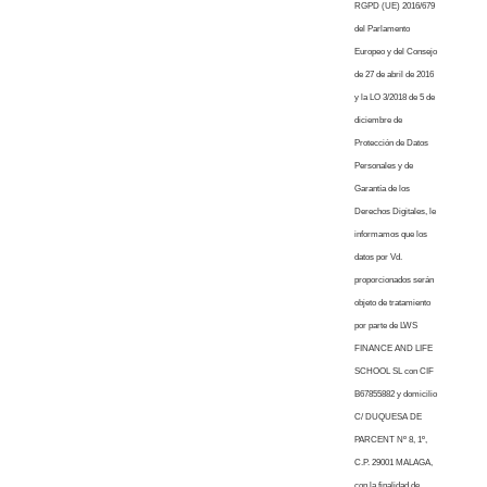
RGPD (UE) 2016/679
del Parlamento
Europeo y del Consejo
de 27 de abril de 2016
y la LO 3/2018 de 5 de
diciembre de
Protección de Datos
Personales y de
Garantía de los
Derechos Digitales, le
informamos que los
datos por Vd.
proporcionados serán
objeto de tratamiento
por parte de LWS
FINANCE AND LIFE
SCHOOL SL con CIF
B67855882 y domicilio
C/ DUQUESA DE
PARCENT Nº 8, 1º,
C.P. 29001 MALAGA,
con la finalidad de