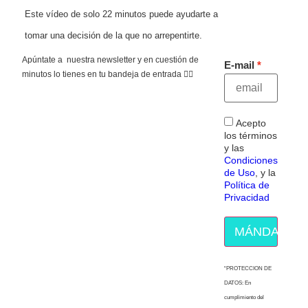
Este vídeo de solo 22 minutos puede ayudarte a
tomar una decisión de la que no arrepentirte.
Apúntate a nuestra newsletter y en cuestión de
E-mail
minutos lo tienes en tu bandeja de entrada 👇🏻
Acepto
los términos
y las
Condiciones
de Uso
, y la
Política de
Privacidad
MÁNDAME E
“PROTECCION DE
DATOS: En
cumplimiento del