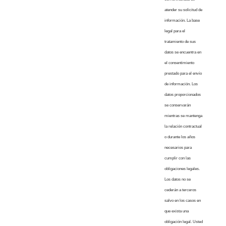
atender su solicitud de
información. La base
legal para el
tratamiento de sus
datos se encuentra en
el consentimiento
prestado para el envío
de información. Los
datos proporcionados
se conservarán
mientras se mantenga
la relación contractual
o durante los años
necesarios para
cumplir con las
obligaciones legales.
Los datos no se
cederán a terceros
salvo en los casos en
que exista una
obligación legal. Usted