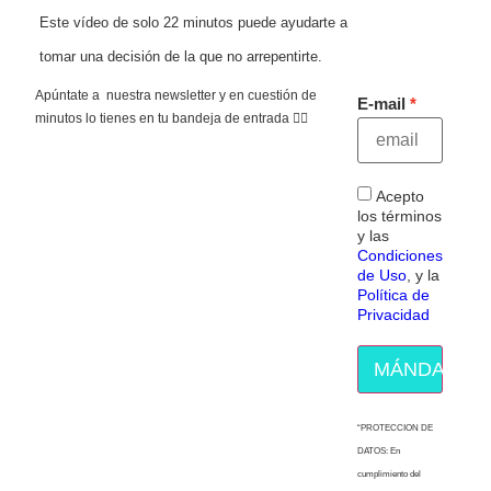
Este vídeo de solo 22 minutos puede ayudarte a
tomar una decisión de la que no arrepentirte.
Apúntate a nuestra newsletter y en cuestión de
E-mail
minutos lo tienes en tu bandeja de entrada 👇🏻
Acepto
los términos
y las
Condiciones
de Uso
, y la
Política de
Privacidad
MÁNDAME E
“PROTECCION DE
DATOS: En
cumplimiento del