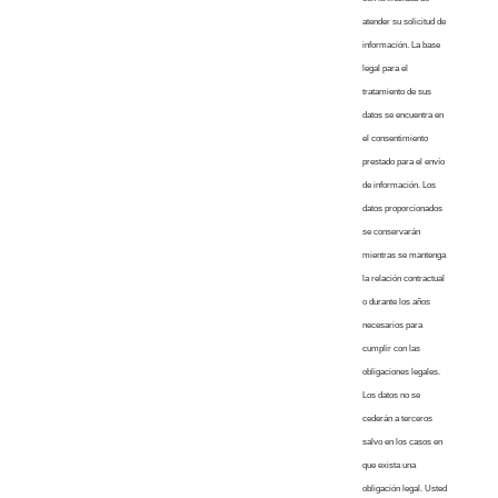
atender su solicitud de
información. La base
legal para el
tratamiento de sus
datos se encuentra en
el consentimiento
prestado para el envío
de información. Los
datos proporcionados
se conservarán
mientras se mantenga
la relación contractual
o durante los años
necesarios para
cumplir con las
obligaciones legales.
Los datos no se
cederán a terceros
salvo en los casos en
que exista una
obligación legal. Usted