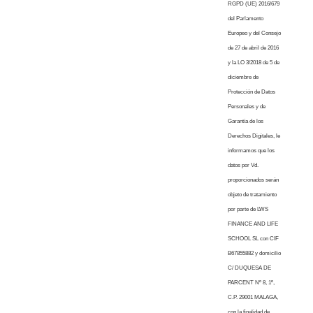
RGPD (UE) 2016/679
del Parlamento
Europeo y del Consejo
de 27 de abril de 2016
y la LO 3/2018 de 5 de
diciembre de
Protección de Datos
Personales y de
Garantía de los
Derechos Digitales, le
informamos que los
datos por Vd.
proporcionados serán
objeto de tratamiento
por parte de LWS
FINANCE AND LIFE
SCHOOL SL con CIF
B67855882 y domicilio
C/ DUQUESA DE
PARCENT Nº 8, 1º,
C.P. 29001 MALAGA,
con la finalidad de