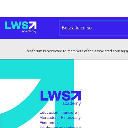
This forum is restricted to members of the associated course(s)
Educación financiera |
Mercados | Finanzas y
Economía
No damos consejos de