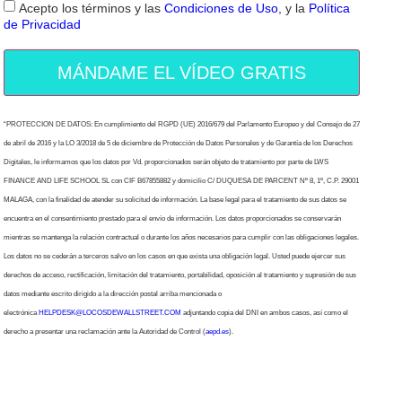
Acepto los términos y las
Condiciones de Uso
, y la
Política
de Privacidad
MÁNDAME EL VÍDEO GRATIS
“PROTECCION DE DATOS: En cumplimiento del RGPD (UE) 2016/679 del Parlamento Europeo y del Consejo de 27
de abril de 2016 y la LO 3/2018 de 5 de diciembre de Protección de Datos Personales y de Garantía de los Derechos
Digitales, le informamos que los datos por Vd. proporcionados serán objeto de tratamiento por parte de LWS
FINANCE AND LIFE SCHOOL SL con CIF B67855882 y domicilio C/ DUQUESA DE PARCENT Nº 8, 1º, C.P. 29001
MALAGA, con la finalidad de atender su solicitud de información. La base legal para el tratamiento de sus datos se
encuentra en el consentimiento prestado para el envío de información. Los datos proporcionados se conservarán
mientras se mantenga la relación contractual o durante los años necesarios para cumplir con las obligaciones legales.
Los datos no se cederán a terceros salvo en los casos en que exista una obligación legal. Usted puede ejercer sus
derechos de acceso, rectificación, limitación del tratamiento, portabilidad, oposición al tratamiento y supresión de sus
datos mediante escrito dirigido a la dirección postal arriba mencionada o
electrónica
HELPDESK@LOCOSDEWALLSTREET.COM
adjuntando copia del DNI en ambos casos, así como el
derecho a presentar una reclamación ante la Autoridad de Control (
aepd.es
).