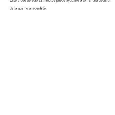
Este vídeo de solo 22 minutos puede ayudarte a tomar una decisión
de la que no arrepentirte.