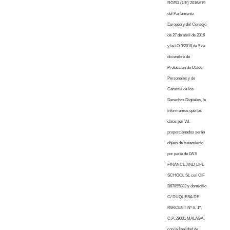
RGPD (UE) 2016/679
del Parlamento
Europeo y del Consejo
de 27 de abril de 2016
y la LO 3/2018 de 5 de
diciembre de
Protección de Datos
Personales y de
Garantía de los
Derechos Digitales, le
informamos que los
datos por Vd.
proporcionados serán
objeto de tratamiento
por parte de LWS
FINANCE AND LIFE
SCHOOL SL con CIF
B67855882 y domicilio
C/ DUQUESA DE
PARCENT Nº 8, 1º,
C.P. 29001 MALAGA,
con la finalidad de