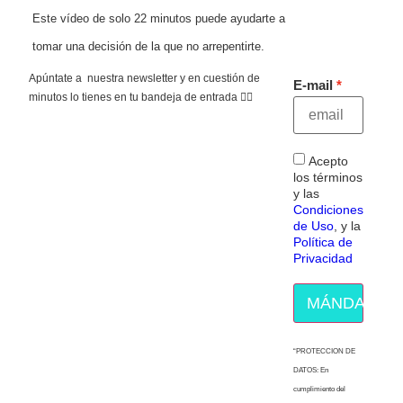
Este vídeo de solo 22 minutos puede ayudarte a
tomar una decisión de la que no arrepentirte.
Apúntate a nuestra newsletter y en cuestión de
E-mail
minutos lo tienes en tu bandeja de entrada 👇🏻
Acepto
los términos
y las
Condiciones
de Uso
, y la
Política de
Privacidad
MÁNDAME E
“PROTECCION DE
DATOS: En
cumplimiento del