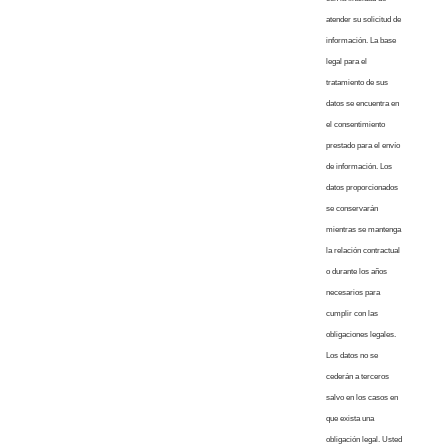
atender su solicitud de
información. La base
legal para el
tratamiento de sus
datos se encuentra en
el consentimiento
prestado para el envío
de información. Los
datos proporcionados
se conservarán
mientras se mantenga
la relación contractual
o durante los años
necesarios para
cumplir con las
obligaciones legales.
Los datos no se
cederán a terceros
salvo en los casos en
que exista una
obligación legal. Usted