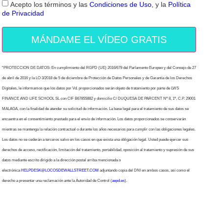
Acepto los términos y las
Condiciones de Uso
, y la
Política
de Privacidad
MÁNDAME EL VÍDEO GRATIS
“PROTECCION DE DATOS: En cumplimiento del RGPD (UE) 2016/679 del Parlamento Europeo y del Consejo de 27
de abril de 2016 y la LO 3/2018 de 5 de diciembre de Protección de Datos Personales y de Garantía de los Derechos
Digitales, le informamos que los datos por Vd. proporcionados serán objeto de tratamiento por parte de LWS
FINANCE AND LIFE SCHOOL SL con CIF B67855882 y domicilio C/ DUQUESA DE PARCENT Nº 8, 1º, C.P. 29001
MALAGA, con la finalidad de atender su solicitud de información. La base legal para el tratamiento de sus datos se
encuentra en el consentimiento prestado para el envío de información. Los datos proporcionados se conservarán
mientras se mantenga la relación contractual o durante los años necesarios para cumplir con las obligaciones legales.
Los datos no se cederán a terceros salvo en los casos en que exista una obligación legal. Usted puede ejercer sus
derechos de acceso, rectificación, limitación del tratamiento, portabilidad, oposición al tratamiento y supresión de sus
datos mediante escrito dirigido a la dirección postal arriba mencionada o
electrónica
HELPDESK@LOCOSDEWALLSTREET.COM
adjuntando copia del DNI en ambos casos, así como el
derecho a presentar una reclamación ante la Autoridad de Control (
aepd.es
).