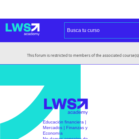
This forum is restricted to members of the associated course(s)
Educación financiera |
Mercados | Finanzas y
Economía
No damos consejos de