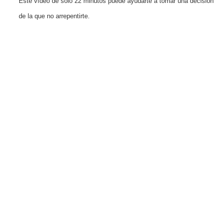
Este vídeo de solo 22 minutos puede ayudarte a tomar una decisión
de la que no arrepentirte.