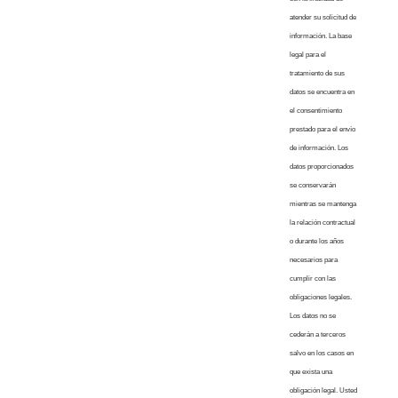
atender su solicitud de
información. La base
legal para el
tratamiento de sus
datos se encuentra en
el consentimiento
prestado para el envío
de información. Los
datos proporcionados
se conservarán
mientras se mantenga
la relación contractual
o durante los años
necesarios para
cumplir con las
obligaciones legales.
Los datos no se
cederán a terceros
salvo en los casos en
que exista una
obligación legal. Usted