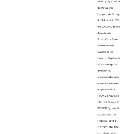
RGPD (UE) 2016/679
del Parlamento
Europeo y del Consejo
de 27 de abril de 2016
y la LO 3/2018 de 5 de
diciembre de
Protección de Datos
Personales y de
Garantía de los
Derechos Digitales, le
informamos que los
datos por Vd.
proporcionados serán
objeto de tratamiento
por parte de LWS
FINANCE AND LIFE
SCHOOL SL con CIF
B67855882 y domicilio
C/ DUQUESA DE
PARCENT Nº 8, 1º,
C.P. 29001 MALAGA,
con la finalidad de