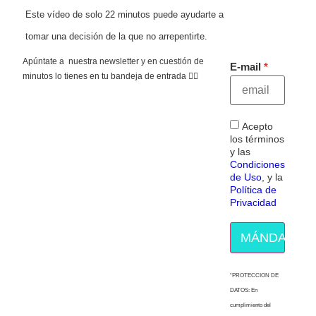
Este vídeo de solo 22 minutos puede ayudarte a
tomar una decisión de la que no arrepentirte.
Apúntate a nuestra newsletter y en cuestión de
E-mail
minutos lo tienes en tu bandeja de entrada 👇🏻
Acepto
los términos
y las
Condiciones
de Uso
, y la
Política de
Privacidad
MÁNDAME E
“PROTECCION DE
DATOS: En
cumplimiento del