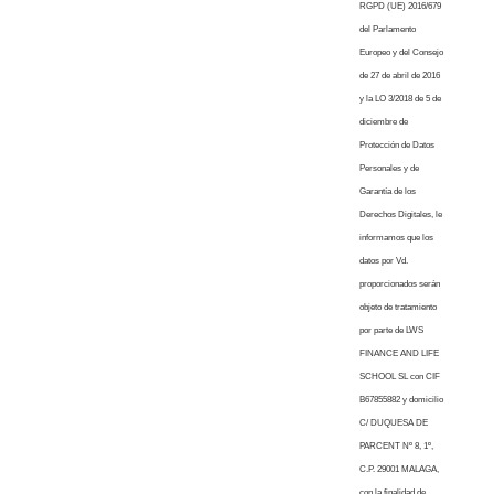
RGPD (UE) 2016/679
del Parlamento
Europeo y del Consejo
de 27 de abril de 2016
y la LO 3/2018 de 5 de
diciembre de
Protección de Datos
Personales y de
Garantía de los
Derechos Digitales, le
informamos que los
datos por Vd.
proporcionados serán
objeto de tratamiento
por parte de LWS
FINANCE AND LIFE
SCHOOL SL con CIF
B67855882 y domicilio
C/ DUQUESA DE
PARCENT Nº 8, 1º,
C.P. 29001 MALAGA,
con la finalidad de