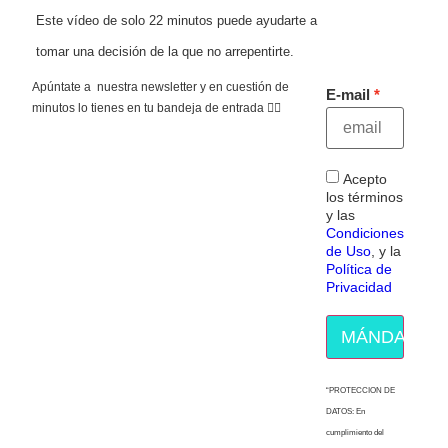
Este vídeo de solo 22 minutos puede ayudarte a
tomar una decisión de la que no arrepentirte.
Apúntate a nuestra newsletter y en cuestión de
E-mail
minutos lo tienes en tu bandeja de entrada 👇🏻
Acepto
los términos
y las
Condiciones
de Uso
, y la
Política de
Privacidad
MÁNDAME E
“PROTECCION DE
DATOS: En
cumplimiento del