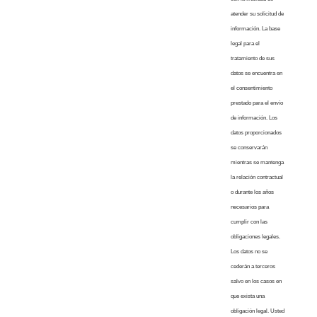
atender su solicitud de
información. La base
legal para el
tratamiento de sus
datos se encuentra en
el consentimiento
prestado para el envío
de información. Los
datos proporcionados
se conservarán
mientras se mantenga
la relación contractual
o durante los años
necesarios para
cumplir con las
obligaciones legales.
Los datos no se
cederán a terceros
salvo en los casos en
que exista una
obligación legal. Usted