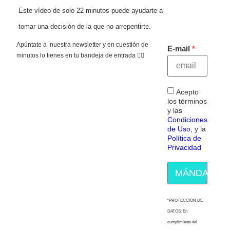
Este vídeo de solo 22 minutos puede ayudarte a
tomar una decisión de la que no arrepentirte.
Apúntate a nuestra newsletter y en cuestión de
E-mail
minutos lo tienes en tu bandeja de entrada 👇🏻
Acepto
los términos
y las
Condiciones
de Uso
, y la
Política de
Privacidad
MÁNDAME E
“PROTECCION DE
DATOS: En
cumplimiento del