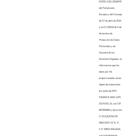
RGPD (UE) 2016/679
del Parlamento
Europeo y del Consejo
de 27 de abril de 2016
y la LO 3/2018 de 5 de
diciembre de
Protección de Datos
Personales y de
Garantía de los
Derechos Digitales, le
informamos que los
datos por Vd.
proporcionados serán
objeto de tratamiento
por parte de LWS
FINANCE AND LIFE
SCHOOL SL con CIF
B67855882 y domicilio
C/ DUQUESA DE
PARCENT Nº 8, 1º,
C.P. 29001 MALAGA,
con la finalidad de