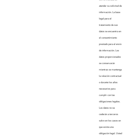
atender su solicitud de
información. La base
legal para el
tratamiento de sus
datos se encuentra en
el consentimiento
prestado para el envío
de información. Los
datos proporcionados
se conservarán
mientras se mantenga
la relación contractual
o durante los años
necesarios para
cumplir con las
obligaciones legales.
Los datos no se
cederán a terceros
salvo en los casos en
que exista una
obligación legal. Usted