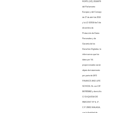
RGPD (UE) 2016/679
del Parlamento
Europeo y del Consejo
de 27 de abril de 2016
y la LO 3/2018 de 5 de
diciembre de
Protección de Datos
Personales y de
Garantía de los
Derechos Digitales, le
informamos que los
datos por Vd.
proporcionados serán
objeto de tratamiento
por parte de LWS
FINANCE AND LIFE
SCHOOL SL con CIF
B67855882 y domicilio
C/ DUQUESA DE
PARCENT Nº 8, 1º,
C.P. 29001 MALAGA,
con la finalidad de