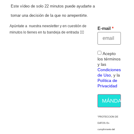
Este vídeo de solo 22 minutos puede ayudarte a
tomar una decisión de la que no arrepentirte.
Apúntate a nuestra newsletter y en cuestión de
E-mail
minutos lo tienes en tu bandeja de entrada 👇🏻
Acepto
los términos
y las
Condiciones
de Uso
, y la
Política de
Privacidad
MÁNDAME E
“PROTECCION DE
DATOS: En
cumplimiento del