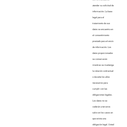
atender su solicitud de
información. La base
legal para el
tratamiento de sus
datos se encuentra en
el consentimiento
prestado para el envío
de información. Los
datos proporcionados
se conservarán
mientras se mantenga
la relación contractual
o durante los años
necesarios para
cumplir con las
obligaciones legales.
Los datos no se
cederán a terceros
salvo en los casos en
que exista una
obligación legal. Usted