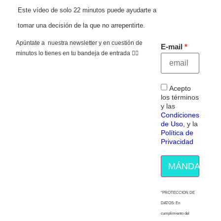
Este vídeo de solo 22 minutos puede ayudarte a
tomar una decisión de la que no arrepentirte.
Apúntate a nuestra newsletter y en cuestión de
E-mail
minutos lo tienes en tu bandeja de entrada 👇🏻
Acepto
los términos
y las
Condiciones
de Uso
, y la
Política de
Privacidad
MÁNDAME E
“PROTECCION DE
DATOS: En
cumplimiento del