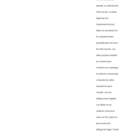
atender su solicitud de
información. La base
legal para el
tratamiento de sus
datos se encuentra en
el consentimiento
prestado para el envío
de información. Los
datos proporcionados
se conservarán
mientras se mantenga
la relación contractual
o durante los años
necesarios para
cumplir con las
obligaciones legales.
Los datos no se
cederán a terceros
salvo en los casos en
que exista una
obligación legal. Usted