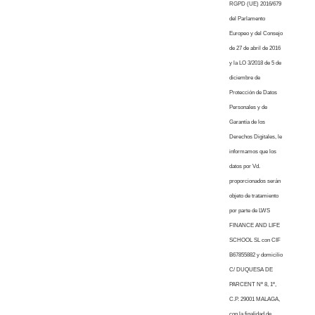
RGPD (UE) 2016/679
del Parlamento
Europeo y del Consejo
de 27 de abril de 2016
y la LO 3/2018 de 5 de
diciembre de
Protección de Datos
Personales y de
Garantía de los
Derechos Digitales, le
informamos que los
datos por Vd.
proporcionados serán
objeto de tratamiento
por parte de LWS
FINANCE AND LIFE
SCHOOL SL con CIF
B67855882 y domicilio
C/ DUQUESA DE
PARCENT Nº 8, 1º,
C.P. 29001 MALAGA,
con la finalidad de