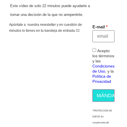
Este vídeo de solo 22 minutos puede ayudarte a
tomar una decisión de la que no arrepentirte.
Apúntate a nuestra newsletter y en cuestión de
E-mail
minutos lo tienes en tu bandeja de entrada 👇🏻
Acepto
los términos
y las
Condiciones
de Uso
, y la
Política de
Privacidad
MÁNDAME E
“PROTECCION DE
DATOS: En
cumplimiento del