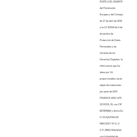
RGPD (UE) 2016/679
del Parlamento
Europeo y del Consejo
de 27 de abril de 2016
y la LO 3/2018 de 5 de
diciembre de
Protección de Datos
Personales y de
Garantía de los
Derechos Digitales, le
informamos que los
datos por Vd.
proporcionados serán
objeto de tratamiento
por parte de LWS
FINANCE AND LIFE
SCHOOL SL con CIF
B67855882 y domicilio
C/ DUQUESA DE
PARCENT Nº 8, 1º,
C.P. 29001 MALAGA,
con la finalidad de