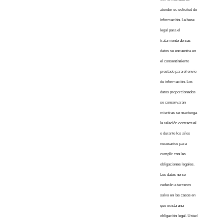
atender su solicitud de
información. La base
legal para el
tratamiento de sus
datos se encuentra en
el consentimiento
prestado para el envío
de información. Los
datos proporcionados
se conservarán
mientras se mantenga
la relación contractual
o durante los años
necesarios para
cumplir con las
obligaciones legales.
Los datos no se
cederán a terceros
salvo en los casos en
que exista una
obligación legal. Usted