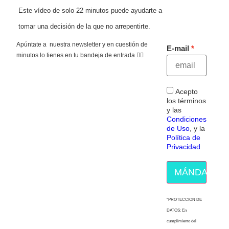
Este vídeo de solo 22 minutos puede ayudarte a
tomar una decisión de la que no arrepentirte.
Apúntate a nuestra newsletter y en cuestión de
E-mail
minutos lo tienes en tu bandeja de entrada 👇🏻
Acepto
los términos
y las
Condiciones
de Uso
, y la
Política de
Privacidad
MÁNDAME E
“PROTECCION DE
DATOS: En
cumplimiento del