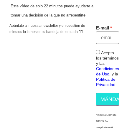
Este vídeo de solo 22 minutos puede ayudarte a
tomar una decisión de la que no arrepentirte.
Apúntate a nuestra newsletter y en cuestión de
E-mail
minutos lo tienes en tu bandeja de entrada 👇🏻
Acepto
los términos
y las
Condiciones
de Uso
, y la
Política de
Privacidad
MÁNDAME E
“PROTECCION DE
DATOS: En
cumplimiento del