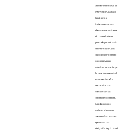
atender su solicitud de
información. La base
legal para el
tratamiento de sus
datos se encuentra en
el consentimiento
prestado para el envío
de información. Los
datos proporcionados
se conservarán
mientras se mantenga
la relación contractual
o durante los años
necesarios para
cumplir con las
obligaciones legales.
Los datos no se
cederán a terceros
salvo en los casos en
que exista una
obligación legal. Usted