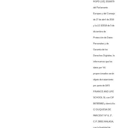
RGPD (UE) 2016/679
del Parlamento
Europeo y del Consejo
de 27 de abril de 2016
y la LO 3/2018 de 5 de
diciembre de
Protección de Datos
Personales y de
Garantía de los
Derechos Digitales, le
informamos que los
datos por Vd.
proporcionados serán
objeto de tratamiento
por parte de LWS
FINANCE AND LIFE
SCHOOL SL con CIF
B67855882 y domicilio
C/ DUQUESA DE
PARCENT Nº 8, 1º,
C.P. 29001 MALAGA,
con la finalidad de