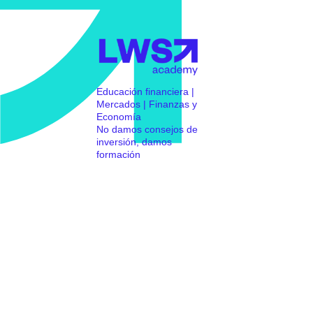
Educación financiera |
Mercados | Finanzas y
Economía
No damos consejos de
inversión, damos
formación