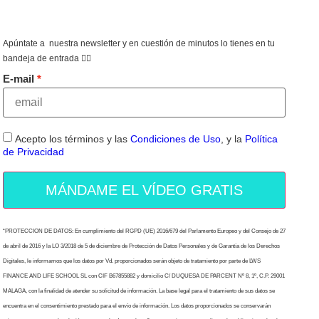
Apúntate a nuestra newsletter y en cuestión de minutos lo tienes en tu
bandeja de entrada 👇🏻
E-mail
Acepto los términos y las
Condiciones de Uso
, y la
Política
de Privacidad
MÁNDAME EL VÍDEO GRATIS
“PROTECCION DE DATOS: En cumplimiento del RGPD (UE) 2016/679 del Parlamento Europeo y del Consejo de 27
de abril de 2016 y la LO 3/2018 de 5 de diciembre de Protección de Datos Personales y de Garantía de los Derechos
Digitales, le informamos que los datos por Vd. proporcionados serán objeto de tratamiento por parte de LWS
FINANCE AND LIFE SCHOOL SL con CIF B67855882 y domicilio C/ DUQUESA DE PARCENT Nº 8, 1º, C.P. 29001
MALAGA, con la finalidad de atender su solicitud de información. La base legal para el tratamiento de sus datos se
encuentra en el consentimiento prestado para el envío de información. Los datos proporcionados se conservarán