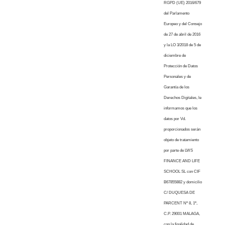
RGPD (UE) 2016/679
del Parlamento
Europeo y del Consejo
de 27 de abril de 2016
y la LO 3/2018 de 5 de
diciembre de
Protección de Datos
Personales y de
Garantía de los
Derechos Digitales, le
informamos que los
datos por Vd.
proporcionados serán
objeto de tratamiento
por parte de LWS
FINANCE AND LIFE
SCHOOL SL con CIF
B67855882 y domicilio
C/ DUQUESA DE
PARCENT Nº 8, 1º,
C.P. 29001 MALAGA,
con la finalidad de