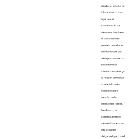
atender su solicitud de
información. La base
legal para el
tratamiento de sus
datos se encuentra en
el consentimiento
prestado para el envío
de información. Los
datos proporcionados
se conservarán
mientras se mantenga
la relación contractual
o durante los años
necesarios para
cumplir con las
obligaciones legales.
Los datos no se
cederán a terceros
salvo en los casos en
que exista una
obligación legal. Usted