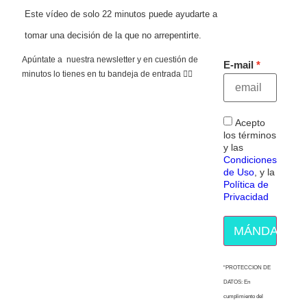
Este vídeo de solo 22 minutos puede ayudarte a
tomar una decisión de la que no arrepentirte.
Apúntate a nuestra newsletter y en cuestión de
E-mail
minutos lo tienes en tu bandeja de entrada 👇🏻
Acepto
los términos
y las
Condiciones
de Uso
, y la
Política de
Privacidad
MÁNDAME E
“PROTECCION DE
DATOS: En
cumplimiento del