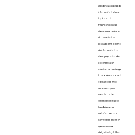
atender su solicitud de
información. La base
legal para el
tratamiento de sus
datos se encuentra en
el consentimiento
prestado para el envío
de información. Los
datos proporcionados
se conservarán
mientras se mantenga
la relación contractual
o durante los años
necesarios para
cumplir con las
obligaciones legales.
Los datos no se
cederán a terceros
salvo en los casos en
que exista una
obligación legal. Usted