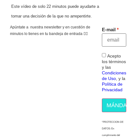
Este vídeo de solo 22 minutos puede ayudarte a
tomar una decisión de la que no arrepentirte.
Apúntate a nuestra newsletter y en cuestión de
E-mail
minutos lo tienes en tu bandeja de entrada 👇🏻
Acepto
los términos
y las
Condiciones
de Uso
, y la
Política de
Privacidad
MÁNDAME E
“PROTECCION DE
DATOS: En
cumplimiento del