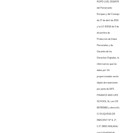
RGPD (UE) 2016/679
del Parlamento
Europeo y del Consejo
de 27 de abril de 2016
y la LO 3/2018 de 5 de
diciembre de
Protección de Datos
Personales y de
Garantía de los
Derechos Digitales, le
informamos que los
datos por Vd.
proporcionados serán
objeto de tratamiento
por parte de LWS
FINANCE AND LIFE
SCHOOL SL con CIF
B67855882 y domicilio
C/ DUQUESA DE
PARCENT Nº 8, 1º,
C.P. 29001 MALAGA,
con la finalidad de