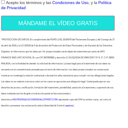
Acepto los términos y las
Condiciones de Uso
, y la
Política
de Privacidad
MÁNDAME EL VÍDEO GRATIS
“PROTECCION DE DATOS: En cumplimiento del RGPD (UE) 2016/679 del Parlamento Europeo y del Consejo de 27
de abril de 2016 y la LO 3/2018 de 5 de diciembre de Protección de Datos Personales y de Garantía de los Derechos
Digitales, le informamos que los datos por Vd. proporcionados serán objeto de tratamiento por parte de LWS
FINANCE AND LIFE SCHOOL SL con CIF B67855882 y domicilio C/ DUQUESA DE PARCENT Nº 8, 1º, C.P. 29001
MALAGA, con la finalidad de atender su solicitud de información. La base legal para el tratamiento de sus datos se
encuentra en el consentimiento prestado para el envío de información. Los datos proporcionados se conservarán
mientras se mantenga la relación contractual o durante los años necesarios para cumplir con las obligaciones legales.
Los datos no se cederán a terceros salvo en los casos en que exista una obligación legal. Usted puede ejercer sus
derechos de acceso, rectificación, limitación del tratamiento, portabilidad, oposición al tratamiento y supresión de sus
datos mediante escrito dirigido a la dirección postal arriba mencionada o
electrónica
HELPDESK@LOCOSDEWALLSTREET.COM
adjuntando copia del DNI en ambos casos, así como el
derecho a presentar una reclamación ante la Autoridad de Control (
aepd.es
).