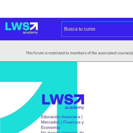
This forum is restricted to members of the associated course(s)
Educación financiera |
Mercados | Finanzas y
Economía
No damos consejos de