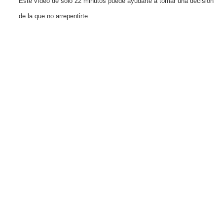
Este vídeo de solo 22 minutos puede ayudarte a tomar una decisión
de la que no arrepentirte.