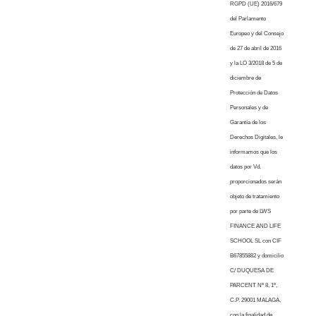
RGPD (UE) 2016/679
del Parlamento
Europeo y del Consejo
de 27 de abril de 2016
y la LO 3/2018 de 5 de
diciembre de
Protección de Datos
Personales y de
Garantía de los
Derechos Digitales, le
informamos que los
datos por Vd.
proporcionados serán
objeto de tratamiento
por parte de LWS
FINANCE AND LIFE
SCHOOL SL con CIF
B67855882 y domicilio
C/ DUQUESA DE
PARCENT Nº 8, 1º,
C.P. 29001 MALAGA,
con la finalidad de