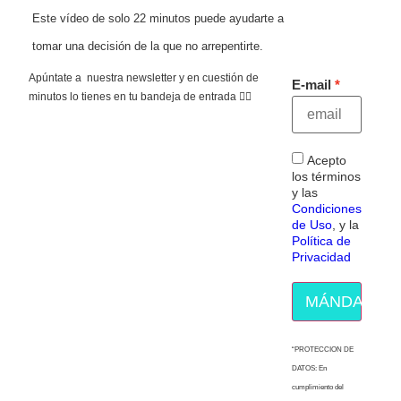
Este vídeo de solo 22 minutos puede ayudarte a
tomar una decisión de la que no arrepentirte.
Apúntate a nuestra newsletter y en cuestión de
E-mail
minutos lo tienes en tu bandeja de entrada 👇🏻
Acepto
los términos
y las
Condiciones
de Uso
, y la
Política de
Privacidad
MÁNDAME E
“PROTECCION DE
DATOS: En
cumplimiento del