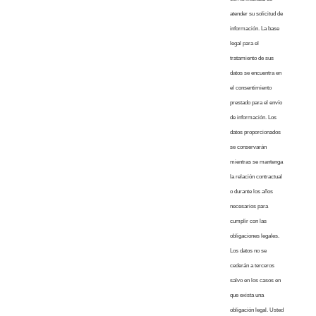
atender su solicitud de
información. La base
legal para el
tratamiento de sus
datos se encuentra en
el consentimiento
prestado para el envío
de información. Los
datos proporcionados
se conservarán
mientras se mantenga
la relación contractual
o durante los años
necesarios para
cumplir con las
obligaciones legales.
Los datos no se
cederán a terceros
salvo en los casos en
que exista una
obligación legal. Usted