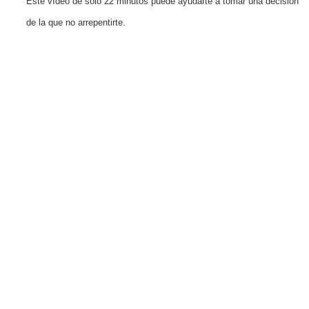
Este vídeo de solo 22 minutos puede ayudarte a tomar una decisión
de la que no arrepentirte.