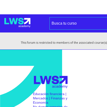
This forum is restricted to members of the associated course(s)
Educación financiera |
Mercados | Finanzas y
Economía
No damos consejos de