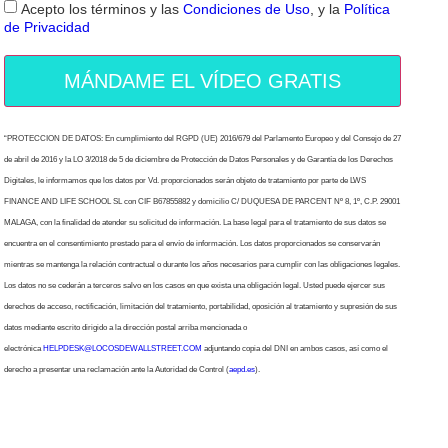
Acepto los términos y las
Condiciones de Uso
, y la
Política
de Privacidad
MÁNDAME EL VÍDEO GRATIS
“PROTECCION DE DATOS: En cumplimiento del RGPD (UE) 2016/679 del Parlamento Europeo y del Consejo de 27
de abril de 2016 y la LO 3/2018 de 5 de diciembre de Protección de Datos Personales y de Garantía de los Derechos
Digitales, le informamos que los datos por Vd. proporcionados serán objeto de tratamiento por parte de LWS
FINANCE AND LIFE SCHOOL SL con CIF B67855882 y domicilio C/ DUQUESA DE PARCENT Nº 8, 1º, C.P. 29001
MALAGA, con la finalidad de atender su solicitud de información. La base legal para el tratamiento de sus datos se
encuentra en el consentimiento prestado para el envío de información. Los datos proporcionados se conservarán
mientras se mantenga la relación contractual o durante los años necesarios para cumplir con las obligaciones legales.
Los datos no se cederán a terceros salvo en los casos en que exista una obligación legal. Usted puede ejercer sus
derechos de acceso, rectificación, limitación del tratamiento, portabilidad, oposición al tratamiento y supresión de sus
datos mediante escrito dirigido a la dirección postal arriba mencionada o
electrónica
HELPDESK@LOCOSDEWALLSTREET.COM
adjuntando copia del DNI en ambos casos, así como el
derecho a presentar una reclamación ante la Autoridad de Control (
aepd.es
).