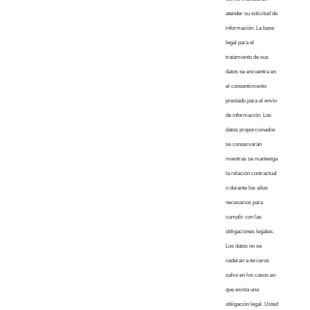
atender su solicitud de
información. La base
legal para el
tratamiento de sus
datos se encuentra en
el consentimiento
prestado para el envío
de información. Los
datos proporcionados
se conservarán
mientras se mantenga
la relación contractual
o durante los años
necesarios para
cumplir con las
obligaciones legales.
Los datos no se
cederán a terceros
salvo en los casos en
que exista una
obligación legal. Usted