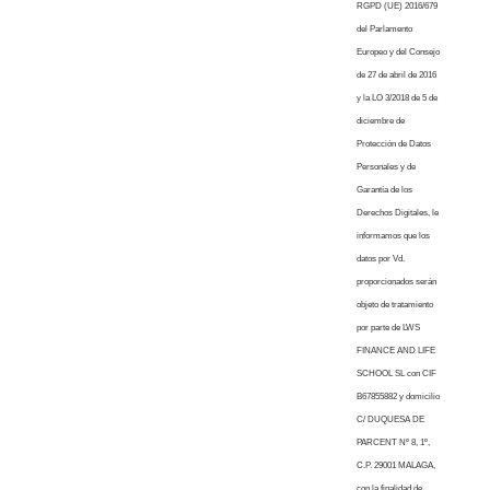
RGPD (UE) 2016/679
del Parlamento
Europeo y del Consejo
de 27 de abril de 2016
y la LO 3/2018 de 5 de
diciembre de
Protección de Datos
Personales y de
Garantía de los
Derechos Digitales, le
informamos que los
datos por Vd.
proporcionados serán
objeto de tratamiento
por parte de LWS
FINANCE AND LIFE
SCHOOL SL con CIF
B67855882 y domicilio
C/ DUQUESA DE
PARCENT Nº 8, 1º,
C.P. 29001 MALAGA,
con la finalidad de