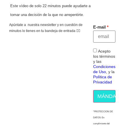
Este vídeo de solo 22 minutos puede ayudarte a
tomar una decisión de la que no arrepentirte.
Apúntate a nuestra newsletter y en cuestión de
E-mail
minutos lo tienes en tu bandeja de entrada 👇🏻
Acepto
los términos
y las
Condiciones
de Uso
, y la
Política de
Privacidad
MÁNDAME E
“PROTECCION DE
DATOS: En
cumplimiento del