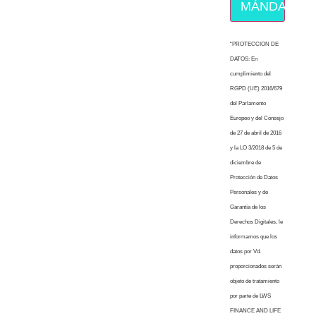
MÁNDAME E
“PROTECCION DE
DATOS: En
cumplimiento del
RGPD (UE) 2016/679
del Parlamento
Europeo y del Consejo
de 27 de abril de 2016
y la LO 3/2018 de 5 de
diciembre de
Protección de Datos
Personales y de
Garantía de los
Derechos Digitales, le
informamos que los
datos por Vd.
proporcionados serán
objeto de tratamiento
por parte de LWS
FINANCE AND LIFE