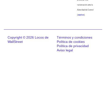
reclamación ante la
Autoridad de Control
(
aepd.es
).
Copyright © 2026 Locos de
Términos y condiciones
WallStreet
Política de cookies
Política de privacidad
Aviso legal