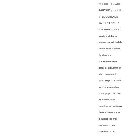
SCHOOL SL con CIF
B67855882 y domicilio
C/ DUQUESA DE
PARCENT Nº 8, 1º,
C.P. 29001 MALAGA,
con la finalidad de
atender su solicitud de
información. La base
legal para el
tratamiento de sus
datos se encuentra en
el consentimiento
prestado para el envío
de información. Los
datos proporcionados
se conservarán
mientras se mantenga
la relación contractual
o durante los años
necesarios para
cumplir con las