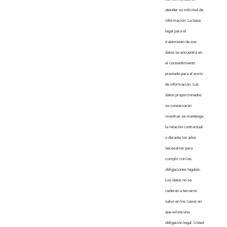
atender su solicitud de
información. La base
legal para el
tratamiento de sus
datos se encuentra en
el consentimiento
prestado para el envío
de información. Los
datos proporcionados
se conservarán
mientras se mantenga
la relación contractual
o durante los años
necesarios para
cumplir con las
obligaciones legales.
Los datos no se
cederán a terceros
salvo en los casos en
que exista una
obligación legal. Usted