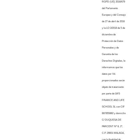
RGPD (UE) 2016/679
del Parlamento
Europeo y del Consejo
de 27 de abril de 2016
y la LO 3/2018 de 5 de
diciembre de
Protección de Datos
Personales y de
Garantía de los
Derechos Digitales, le
informamos que los
datos por Vd.
proporcionados serán
objeto de tratamiento
por parte de LWS
FINANCE AND LIFE
SCHOOL SL con CIF
B67855882 y domicilio
C/ DUQUESA DE
PARCENT Nº 8, 1º,
C.P. 29001 MALAGA,
con la finalidad de