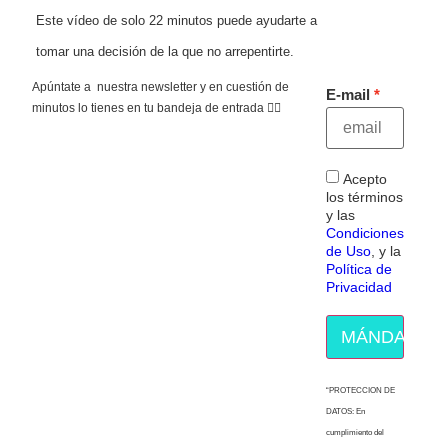
Este vídeo de solo 22 minutos puede ayudarte a
tomar una decisión de la que no arrepentirte.
Apúntate a nuestra newsletter y en cuestión de
E-mail
minutos lo tienes en tu bandeja de entrada 👇🏻
Acepto
los términos
y las
Condiciones
de Uso
, y la
Política de
Privacidad
MÁNDAME E
“PROTECCION DE
DATOS: En
cumplimiento del