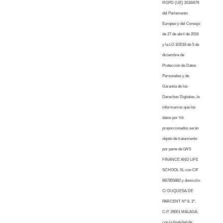
RGPD (UE) 2016/679
del Parlamento
Europeo y del Consejo
de 27 de abril de 2016
y la LO 3/2018 de 5 de
diciembre de
Protección de Datos
Personales y de
Garantía de los
Derechos Digitales, le
informamos que los
datos por Vd.
proporcionados serán
objeto de tratamiento
por parte de LWS
FINANCE AND LIFE
SCHOOL SL con CIF
B67855882 y domicilio
C/ DUQUESA DE
PARCENT Nº 8, 1º,
C.P. 29001 MALAGA,
con la finalidad de