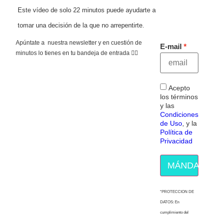
Este vídeo de solo 22 minutos puede ayudarte a
tomar una decisión de la que no arrepentirte.
Apúntate a nuestra newsletter y en cuestión de
E-mail
minutos lo tienes en tu bandeja de entrada 👇🏻
Acepto
los términos
y las
Condiciones
de Uso
, y la
Política de
Privacidad
MÁNDAME E
“PROTECCION DE
DATOS: En
cumplimiento del