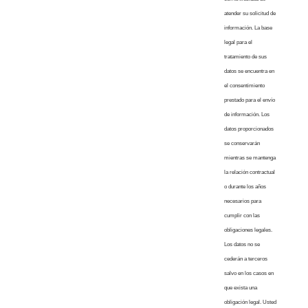
atender su solicitud de
información. La base
legal para el
tratamiento de sus
datos se encuentra en
el consentimiento
prestado para el envío
de información. Los
datos proporcionados
se conservarán
mientras se mantenga
la relación contractual
o durante los años
necesarios para
cumplir con las
obligaciones legales.
Los datos no se
cederán a terceros
salvo en los casos en
que exista una
obligación legal. Usted