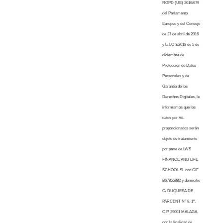
RGPD (UE) 2016/679
del Parlamento
Europeo y del Consejo
de 27 de abril de 2016
y la LO 3/2018 de 5 de
diciembre de
Protección de Datos
Personales y de
Garantía de los
Derechos Digitales, le
informamos que los
datos por Vd.
proporcionados serán
objeto de tratamiento
por parte de LWS
FINANCE AND LIFE
SCHOOL SL con CIF
B67855882 y domicilio
C/ DUQUESA DE
PARCENT Nº 8, 1º,
C.P. 29001 MALAGA,
con la finalidad de