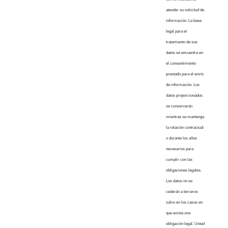
atender su solicitud de
información. La base
legal para el
tratamiento de sus
datos se encuentra en
el consentimiento
prestado para el envío
de información. Los
datos proporcionados
se conservarán
mientras se mantenga
la relación contractual
o durante los años
necesarios para
cumplir con las
obligaciones legales.
Los datos no se
cederán a terceros
salvo en los casos en
que exista una
obligación legal. Usted