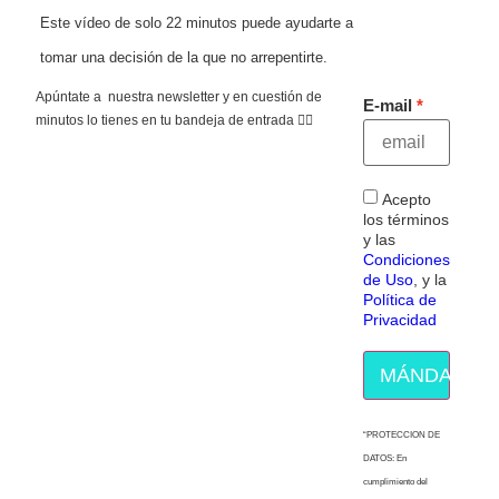
Este vídeo de solo 22 minutos puede ayudarte a
tomar una decisión de la que no arrepentirte.
Apúntate a nuestra newsletter y en cuestión de
E-mail
minutos lo tienes en tu bandeja de entrada 👇🏻
Acepto
los términos
y las
Condiciones
de Uso
, y la
Política de
Privacidad
MÁNDAME E
“PROTECCION DE
DATOS: En
cumplimiento del