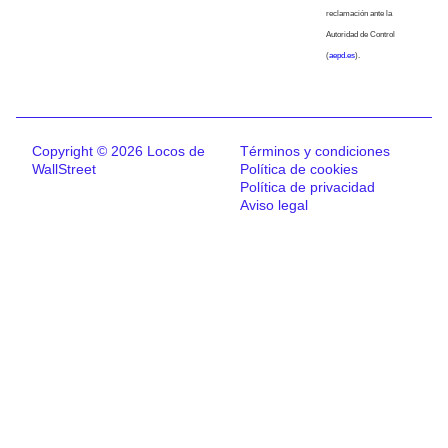
reclamación ante la
Autoridad de Control
(
aepd.es
).
Copyright © 2026 Locos de
Términos y condiciones
WallStreet
Política de cookies
Política de privacidad
Aviso legal