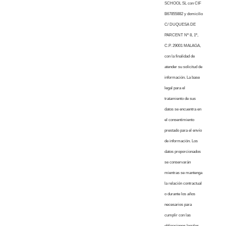
SCHOOL SL con CIF
B67855882 y domicilio
C/ DUQUESA DE
PARCENT Nº 8, 1º,
C.P. 29001 MALAGA,
con la finalidad de
atender su solicitud de
información. La base
legal para el
tratamiento de sus
datos se encuentra en
el consentimiento
prestado para el envío
de información. Los
datos proporcionados
se conservarán
mientras se mantenga
la relación contractual
o durante los años
necesarios para
cumplir con las
obligaciones legales.