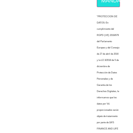
MÁNDAME E
“PROTECCION DE
DATOS: En
cumplimiento del
RGPD (UE) 2016/679
del Parlamento
Europeo y del Consejo
de 27 de abril de 2016
y la LO 3/2018 de 5 de
diciembre de
Protección de Datos
Personales y de
Garantía de los
Derechos Digitales, le
informamos que los
datos por Vd.
proporcionados serán
objeto de tratamiento
por parte de LWS
FINANCE AND LIFE