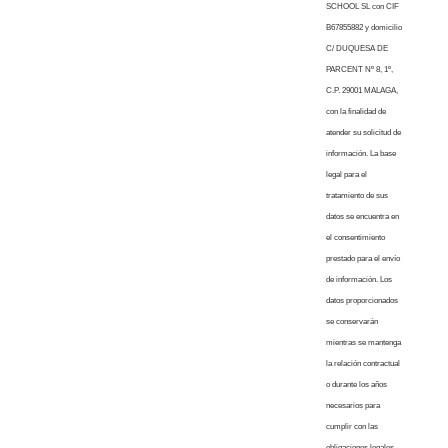
SCHOOL SL con CIF
B67855882 y domicilio
C/ DUQUESA DE
PARCENT Nº 8, 1º,
C.P. 29001 MALAGA,
con la finalidad de
atender su solicitud de
información. La base
legal para el
tratamiento de sus
datos se encuentra en
el consentimiento
prestado para el envío
de información. Los
datos proporcionados
se conservarán
mientras se mantenga
la relación contractual
o durante los años
necesarios para
cumplir con las
obligaciones legales.