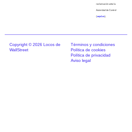
reclamación ante la
Autoridad de Control
(
aepd.es
).
Copyright © 2026 Locos de
Términos y condiciones
WallStreet
Política de cookies
Política de privacidad
Aviso legal