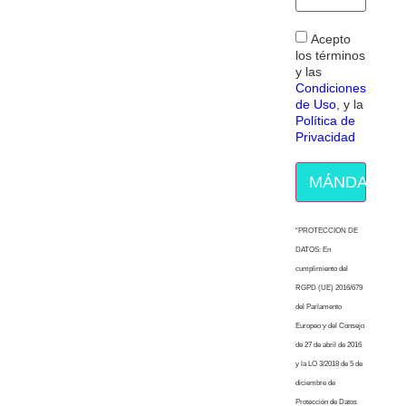
Acepto
los términos
y las
Condiciones
de Uso
, y la
Política de
Privacidad
MÁNDAME E
“PROTECCION DE
DATOS: En
cumplimiento del
RGPD (UE) 2016/679
del Parlamento
Europeo y del Consejo
de 27 de abril de 2016
y la LO 3/2018 de 5 de
diciembre de
Protección de Datos