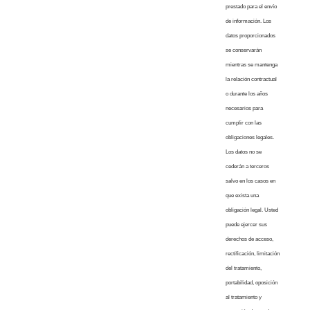
prestado para el envío
de información. Los
datos proporcionados
se conservarán
mientras se mantenga
la relación contractual
o durante los años
necesarios para
cumplir con las
obligaciones legales.
Los datos no se
cederán a terceros
salvo en los casos en
que exista una
obligación legal. Usted
puede ejercer sus
derechos de acceso,
rectificación, limitación
del tratamiento,
portabilidad, oposición
al tratamiento y