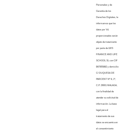
Personales y de
Garantía de los
Derechos Digitales, le
informamos que los
datos por Vd.
proporcionados serán
objeto de tratamiento
por parte de LWS
FINANCE AND LIFE
SCHOOL SL con CIF
B67855882 y domicilio
C/ DUQUESA DE
PARCENT Nº 8, 1º,
C.P. 29001 MALAGA,
con la finalidad de
atender su solicitud de
información. La base
legal para el
tratamiento de sus
datos se encuentra en
el consentimiento