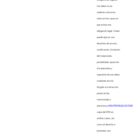
Los datos no se
cederán a terceros
salvo en los casos en
que exista una
obligación legal. Usted
puede ejercer sus
derechos de acceso,
rectificación, limitación
del tratamiento,
portabilidad, oposición
al tratamiento y
supresión de sus datos
mediante escrito
dirigido a la dirección
postal arriba
mencionada o
electrónica
HELPDESK@LOCOSD
copia del DNI en
ambos casos, así
como el derecho a
presentar una