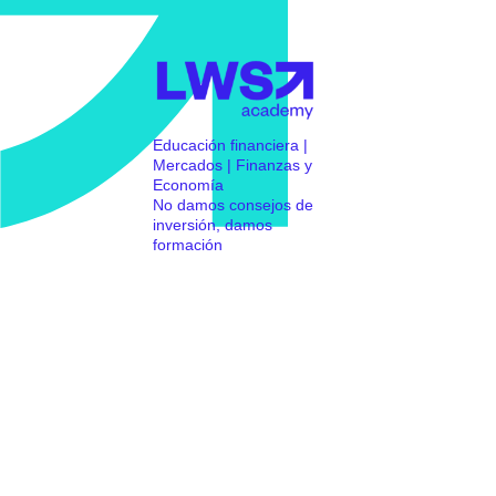
Educación financiera |
Mercados | Finanzas y
Economía
No damos consejos de
inversión, damos
formación