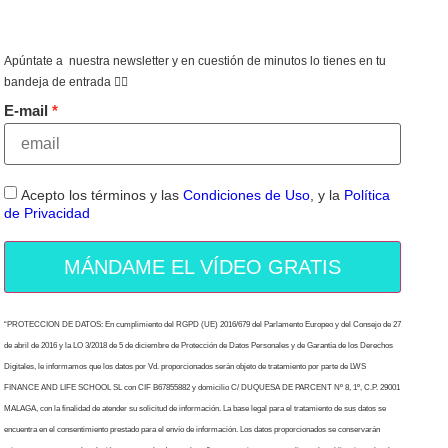
Apúntate a nuestra newsletter y en cuestión de minutos lo tienes en tu
bandeja de entrada 👇🏻
E-mail
Acepto los términos y las
Condiciones de Uso
, y la
Política
de Privacidad
MÁNDAME EL VÍDEO GRATIS
“PROTECCION DE DATOS: En cumplimiento del RGPD (UE) 2016/679 del Parlamento Europeo y del Consejo de 27
de abril de 2016 y la LO 3/2018 de 5 de diciembre de Protección de Datos Personales y de Garantía de los Derechos
Digitales, le informamos que los datos por Vd. proporcionados serán objeto de tratamiento por parte de LWS
FINANCE AND LIFE SCHOOL SL con CIF B67855882 y domicilio C/ DUQUESA DE PARCENT Nº 8, 1º, C.P. 29001
MALAGA, con la finalidad de atender su solicitud de información. La base legal para el tratamiento de sus datos se
encuentra en el consentimiento prestado para el envío de información. Los datos proporcionados se conservarán