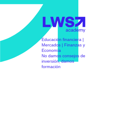
Educación financiera |
Mercados | Finanzas y
Economía
No damos consejos de
inversión, damos
formación