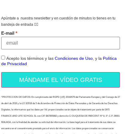
Apúntate a nuestra newsletter y en cuestión de minutos lo tienes en tu
bandeja de entrada 👇🏻
E-mail
Acepto los términos y las
Condiciones de Uso
, y la
Política
de Privacidad
MÁNDAME EL VÍDEO GRATIS
“PROTECCION DE DATOS: En cumplimiento del RGPD (UE) 2016/679 del Parlamento Europeo y del Consejo de 27
de abril de 2016 y la LO 3/2018 de 5 de diciembre de Protección de Datos Personales y de Garantía de los Derechos
Digitales, le informamos que los datos por Vd. proporcionados serán objeto de tratamiento por parte de LWS
FINANCE AND LIFE SCHOOL SL con CIF B67855882 y domicilio C/ DUQUESA DE PARCENT Nº 8, 1º, C.P. 29001
MALAGA, con la finalidad de atender su solicitud de información. La base legal para el tratamiento de sus datos se
encuentra en el consentimiento prestado para el envío de información. Los datos proporcionados se conservarán