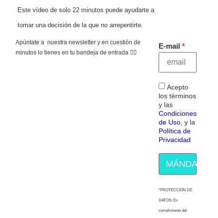
Este vídeo de solo 22 minutos puede ayudarte a
tomar una decisión de la que no arrepentirte.
Apúntate a nuestra newsletter y en cuestión de
E-mail
minutos lo tienes en tu bandeja de entrada 👇🏻
Acepto
los términos
y las
Condiciones
de Uso
, y la
Política de
Privacidad
MÁNDAME E
“PROTECCION DE
DATOS: En
cumplimiento del