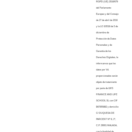
RGPD (UE) 2016/679
del Parlamento
Europeo y del Consejo
de 27 de abril de 2016
y la LO 3/2018 de 5 de
diciembre de
Protección de Datos
Personales y de
Garantía de los
Derechos Digitales, le
informamos que los
datos por Vd.
proporcionados serán
objeto de tratamiento
por parte de LWS
FINANCE AND LIFE
SCHOOL SL con CIF
B67855882 y domicilio
C/ DUQUESA DE
PARCENT Nº 8, 1º,
C.P. 29001 MALAGA,
con la finalidad de