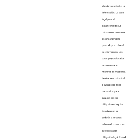
atender su solicitud de
información. La base
legal para el
tratamiento de sus
datos se encuentra en
el consentimiento
prestado para el envío
de información. Los
datos proporcionados
se conservarán
mientras se mantenga
la relación contractual
o durante los años
necesarios para
cumplir con las
obligaciones legales.
Los datos no se
cederán a terceros
salvo en los casos en
que exista una
obligación legal. Usted