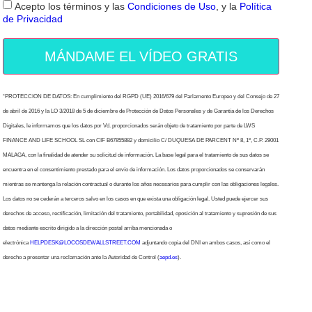
Acepto los términos y las
Condiciones de Uso
, y la
Política
de Privacidad
MÁNDAME EL VÍDEO GRATIS
“PROTECCION DE DATOS: En cumplimiento del RGPD (UE) 2016/679 del Parlamento Europeo y del Consejo de 27
de abril de 2016 y la LO 3/2018 de 5 de diciembre de Protección de Datos Personales y de Garantía de los Derechos
Digitales, le informamos que los datos por Vd. proporcionados serán objeto de tratamiento por parte de LWS
FINANCE AND LIFE SCHOOL SL con CIF B67855882 y domicilio C/ DUQUESA DE PARCENT Nº 8, 1º, C.P. 29001
MALAGA, con la finalidad de atender su solicitud de información. La base legal para el tratamiento de sus datos se
encuentra en el consentimiento prestado para el envío de información. Los datos proporcionados se conservarán
mientras se mantenga la relación contractual o durante los años necesarios para cumplir con las obligaciones legales.
Los datos no se cederán a terceros salvo en los casos en que exista una obligación legal. Usted puede ejercer sus
derechos de acceso, rectificación, limitación del tratamiento, portabilidad, oposición al tratamiento y supresión de sus
datos mediante escrito dirigido a la dirección postal arriba mencionada o
electrónica
HELPDESK@LOCOSDEWALLSTREET.COM
adjuntando copia del DNI en ambos casos, así como el
derecho a presentar una reclamación ante la Autoridad de Control (
aepd.es
).