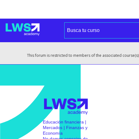
This forum is restricted to members of the associated course(s)
Educación financiera |
Mercados | Finanzas y
Economía
No damos consejos de