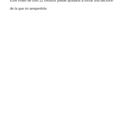
Este vídeo de solo 22 minutos puede ayudarte a tomar una decisión
de la que no arrepentirte.