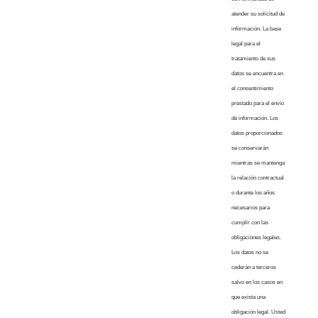
atender su solicitud de
información. La base
legal para el
tratamiento de sus
datos se encuentra en
el consentimiento
prestado para el envío
de información. Los
datos proporcionados
se conservarán
mientras se mantenga
la relación contractual
o durante los años
necesarios para
cumplir con las
obligaciones legales.
Los datos no se
cederán a terceros
salvo en los casos en
que exista una
obligación legal. Usted