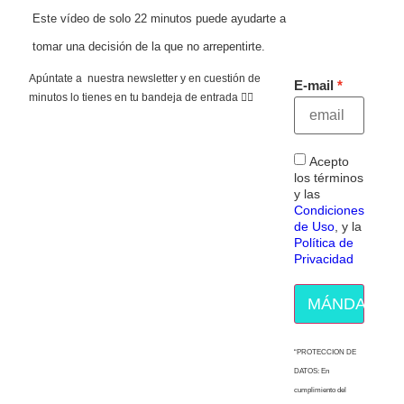
Este vídeo de solo 22 minutos puede ayudarte a
tomar una decisión de la que no arrepentirte.
Apúntate a nuestra newsletter y en cuestión de
E-mail
minutos lo tienes en tu bandeja de entrada 👇🏻
Acepto
los términos
y las
Condiciones
de Uso
, y la
Política de
Privacidad
MÁNDAME E
“PROTECCION DE
DATOS: En
cumplimiento del