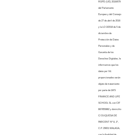
RGPD (UE) 2016/679
del Parlamento
Europeo y del Consejo
de 27 de abril de 2016
y la LO 3/2018 de 5 de
diciembre de
Protección de Datos
Personales y de
Garantía de los
Derechos Digitales, le
informamos que los
datos por Vd.
proporcionados serán
objeto de tratamiento
por parte de LWS
FINANCE AND LIFE
SCHOOL SL con CIF
B67855882 y domicilio
C/ DUQUESA DE
PARCENT Nº 8, 1º,
C.P. 29001 MALAGA,
con la finalidad de