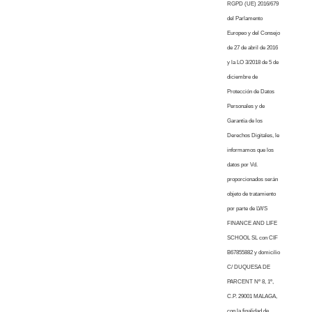
RGPD (UE) 2016/679
del Parlamento
Europeo y del Consejo
de 27 de abril de 2016
y la LO 3/2018 de 5 de
diciembre de
Protección de Datos
Personales y de
Garantía de los
Derechos Digitales, le
informamos que los
datos por Vd.
proporcionados serán
objeto de tratamiento
por parte de LWS
FINANCE AND LIFE
SCHOOL SL con CIF
B67855882 y domicilio
C/ DUQUESA DE
PARCENT Nº 8, 1º,
C.P. 29001 MALAGA,
con la finalidad de