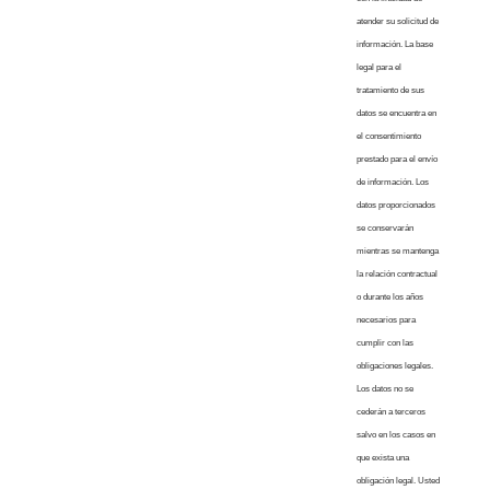
atender su solicitud de
información. La base
legal para el
tratamiento de sus
datos se encuentra en
el consentimiento
prestado para el envío
de información. Los
datos proporcionados
se conservarán
mientras se mantenga
la relación contractual
o durante los años
necesarios para
cumplir con las
obligaciones legales.
Los datos no se
cederán a terceros
salvo en los casos en
que exista una
obligación legal. Usted