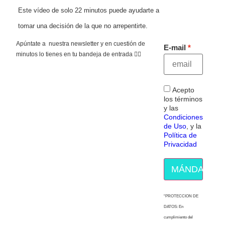
Este vídeo de solo 22 minutos puede ayudarte a
tomar una decisión de la que no arrepentirte.
Apúntate a nuestra newsletter y en cuestión de
E-mail
minutos lo tienes en tu bandeja de entrada 👇🏻
Acepto
los términos
y las
Condiciones
de Uso
, y la
Política de
Privacidad
MÁNDAME E
“PROTECCION DE
DATOS: En
cumplimiento del