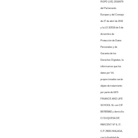
RGPD (UE) 2016/679
del Parlamento
Europeo y del Consejo
de 27 de abril de 2016
y la LO 3/2018 de 5 de
diciembre de
Protección de Datos
Personales y de
Garantía de los
Derechos Digitales, le
informamos que los
datos por Vd.
proporcionados serán
objeto de tratamiento
por parte de LWS
FINANCE AND LIFE
SCHOOL SL con CIF
B67855882 y domicilio
C/ DUQUESA DE
PARCENT Nº 8, 1º,
C.P. 29001 MALAGA,
con la finalidad de