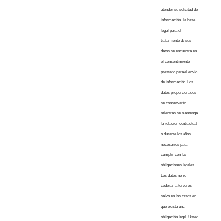
atender su solicitud de
información. La base
legal para el
tratamiento de sus
datos se encuentra en
el consentimiento
prestado para el envío
de información. Los
datos proporcionados
se conservarán
mientras se mantenga
la relación contractual
o durante los años
necesarios para
cumplir con las
obligaciones legales.
Los datos no se
cederán a terceros
salvo en los casos en
que exista una
obligación legal. Usted