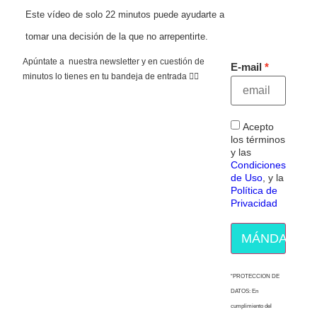
Este vídeo de solo 22 minutos puede ayudarte a
tomar una decisión de la que no arrepentirte.
Apúntate a nuestra newsletter y en cuestión de
E-mail
minutos lo tienes en tu bandeja de entrada 👇🏻
Acepto
los términos
y las
Condiciones
de Uso
, y la
Política de
Privacidad
MÁNDAME E
“PROTECCION DE
DATOS: En
cumplimiento del