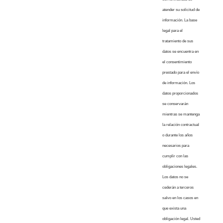
atender su solicitud de
información. La base
legal para el
tratamiento de sus
datos se encuentra en
el consentimiento
prestado para el envío
de información. Los
datos proporcionados
se conservarán
mientras se mantenga
la relación contractual
o durante los años
necesarios para
cumplir con las
obligaciones legales.
Los datos no se
cederán a terceros
salvo en los casos en
que exista una
obligación legal. Usted