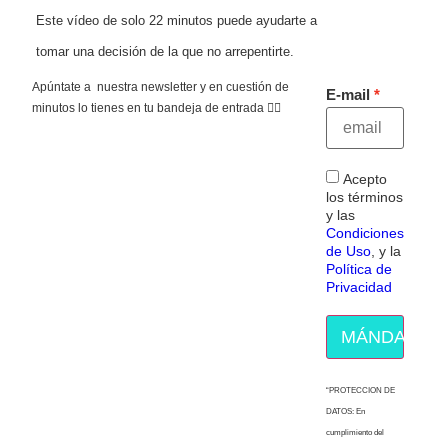
Este vídeo de solo 22 minutos puede ayudarte a
tomar una decisión de la que no arrepentirte.
Apúntate a nuestra newsletter y en cuestión de
E-mail
minutos lo tienes en tu bandeja de entrada 👇🏻
Acepto
los términos
y las
Condiciones
de Uso
, y la
Política de
Privacidad
MÁNDAME E
“PROTECCION DE
DATOS: En
cumplimiento del