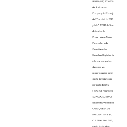
RGPD (UE) 2016/679
del Parlamento
Europeo y del Consejo
de 27 de abril de 2016
y la LO 3/2018 de 5 de
diciembre de
Protección de Datos
Personales y de
Garantía de los
Derechos Digitales, le
informamos que los
datos por Vd.
proporcionados serán
objeto de tratamiento
por parte de LWS
FINANCE AND LIFE
SCHOOL SL con CIF
B67855882 y domicilio
C/ DUQUESA DE
PARCENT Nº 8, 1º,
C.P. 29001 MALAGA,
con la finalidad de