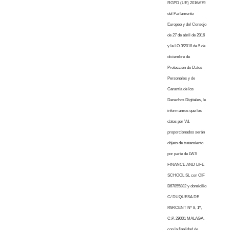
RGPD (UE) 2016/679
del Parlamento
Europeo y del Consejo
de 27 de abril de 2016
y la LO 3/2018 de 5 de
diciembre de
Protección de Datos
Personales y de
Garantía de los
Derechos Digitales, le
informamos que los
datos por Vd.
proporcionados serán
objeto de tratamiento
por parte de LWS
FINANCE AND LIFE
SCHOOL SL con CIF
B67855882 y domicilio
C/ DUQUESA DE
PARCENT Nº 8, 1º,
C.P. 29001 MALAGA,
con la finalidad de