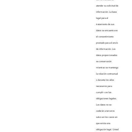
atender su solicitud de
información. La base
legal para el
tratamiento de sus
datos se encuentra en
el consentimiento
prestado para el envío
de información. Los
datos proporcionados
se conservarán
mientras se mantenga
la relación contractual
o durante los años
necesarios para
cumplir con las
obligaciones legales.
Los datos no se
cederán a terceros
salvo en los casos en
que exista una
obligación legal. Usted