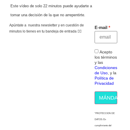
Este vídeo de solo 22 minutos puede ayudarte a
tomar una decisión de la que no arrepentirte.
Apúntate a nuestra newsletter y en cuestión de
E-mail
minutos lo tienes en tu bandeja de entrada 👇🏻
Acepto
los términos
y las
Condiciones
de Uso
, y la
Política de
Privacidad
MÁNDAME E
“PROTECCION DE
DATOS: En
cumplimiento del