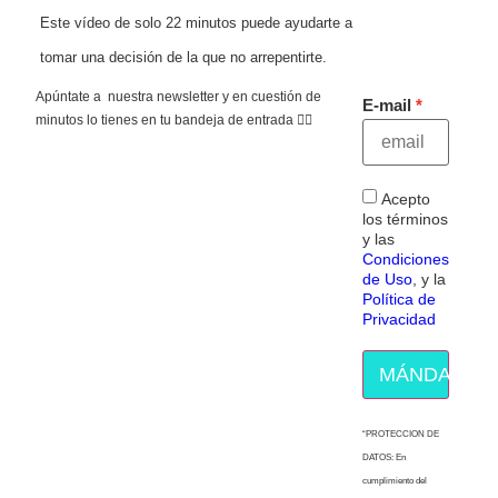
Este vídeo de solo 22 minutos puede ayudarte a
tomar una decisión de la que no arrepentirte.
Apúntate a nuestra newsletter y en cuestión de
E-mail
minutos lo tienes en tu bandeja de entrada 👇🏻
Acepto
los términos
y las
Condiciones
de Uso
, y la
Política de
Privacidad
MÁNDAME E
“PROTECCION DE
DATOS: En
cumplimiento del