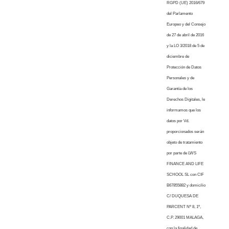
RGPD (UE) 2016/679
del Parlamento
Europeo y del Consejo
de 27 de abril de 2016
y la LO 3/2018 de 5 de
diciembre de
Protección de Datos
Personales y de
Garantía de los
Derechos Digitales, le
informamos que los
datos por Vd.
proporcionados serán
objeto de tratamiento
por parte de LWS
FINANCE AND LIFE
SCHOOL SL con CIF
B67855882 y domicilio
C/ DUQUESA DE
PARCENT Nº 8, 1º,
C.P. 29001 MALAGA,
con la finalidad de