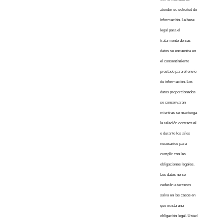
atender su solicitud de
información. La base
legal para el
tratamiento de sus
datos se encuentra en
el consentimiento
prestado para el envío
de información. Los
datos proporcionados
se conservarán
mientras se mantenga
la relación contractual
o durante los años
necesarios para
cumplir con las
obligaciones legales.
Los datos no se
cederán a terceros
salvo en los casos en
que exista una
obligación legal. Usted